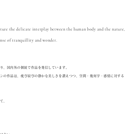
pture the delicate interplay between
the
human body and the nature,
ense of tranquillity and wonder.
り、国内外の個展で作品を発信しています。
ンの作品は、
侘び寂びの静かな美しさを讃えつつ、空間・幾何学・感情に対する
て、