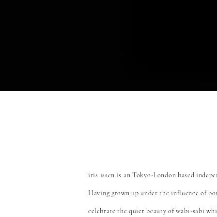
iris issen is an Tokyo-London based
indepen
Having grown up under the influence of bot
celebrate
the quiet beauty of wabi-sabi wh