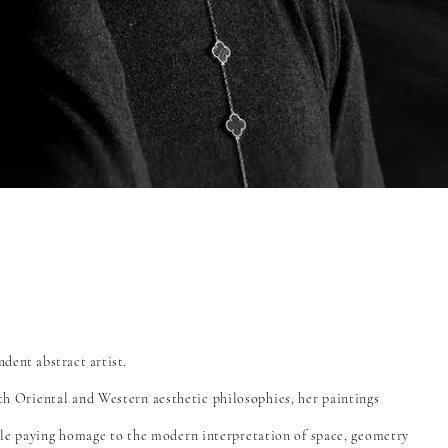
dent abstract artist.
h Oriental and Western aesthetic philosophies, her paintings
ile paying homage to the modern interpretation of space, geometry