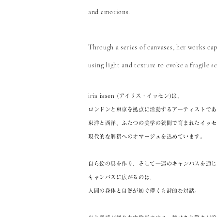
and emotions.
Through a series of canvases, her works ca
using light and texture to evoke a fragile s
iris issen (アイリス・イッセン)は、
ロンドンと東京を拠点に活動するアーティストであ
東洋と西洋、ふたつの美学の狭間で育まれた
イッセ
現代的な解釈へのオマージュを込めています。
自ら絵の具を作り、そして
一連のキャンバスを通じ
キャンバスに広がるのは、
人間の身体と自然が紡ぐ儚くも詩的な対話。