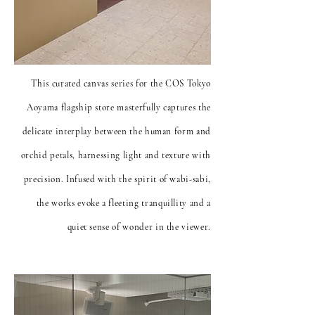
This curated canvas series for the COS Tokyo
Aoyama flagship store masterfully captures the
delicate interplay between the human form and
orchid petals, harnessing light and texture with
precision. Infused with the spirit of wabi-sabi,
the works evoke a fleeting tranquillity and a
quiet sense of wonder in the viewer.