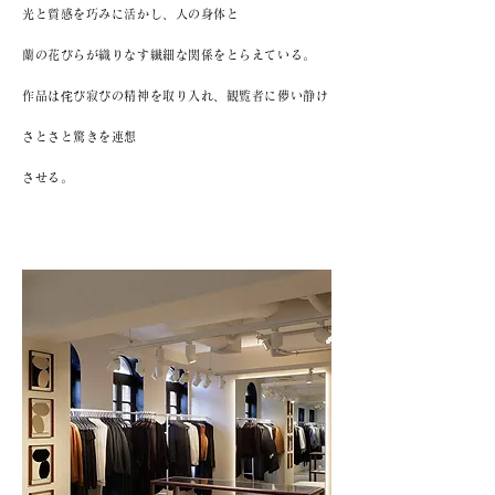
光と質感を巧みに活かし、人の身体と
蘭の花びらが織りなす繊細な
関係をとらえている。
作品は侘び寂びの精神を取り入れ、観覧者に儚い静け
さとさと驚きを連想
させる。